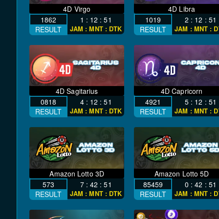
4D Virgo
4D Libra
1862
1 : 12 : 49
1019
2 : 12 : 49
JAM : MNT : DTK
JAM : MNT : 
RESULT
RESULT
4D Sagitarius
4D Capricorn
0818
4 : 12 : 49
4921
5 : 12 : 49
JAM : MNT : DTK
JAM : MNT : 
RESULT
RESULT
Amazon Lotto 3D
Amazon Lotto 5D
573
7 : 42 : 49
85459
0 : 42 : 49
JAM : MNT : DTK
JAM : MNT : 
RESULT
RESULT