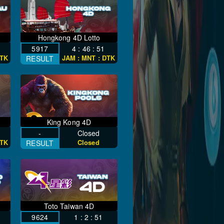
Hongkong 4D Lotto
5917
4 : 46 : 49
DTK
JAM : MNT : DTK
RESULT
King Kong 4D
-
Closed
DTK
Closed
RESULT
Toto Taiwan 4D
9624
1 : 2 : 49