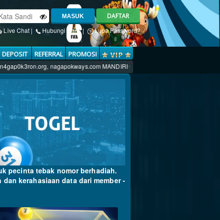
MASUK
Live Chat |
Hubungi Kami |
Lupa Password?
DEPOSIT
REFERRAL
PROMOSI
rg, nagapokways.com MANDIRI OFFLINE !!! BCA BNI BRI BSI CIMB DANAM
uk pecinta tebak nomor berhadiah.
 dan kerahasiaan data dari member -