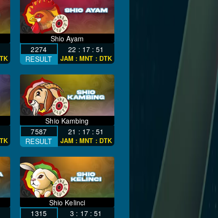
Shio Ayam
2274
22 : 17 : 49
DTK
JAM : MNT : DTK
RESULT
Shio Kambing
7587
21 : 17 : 49
DTK
JAM : MNT : DTK
RESULT
Shio Kelinci
1315
3 : 17 : 49