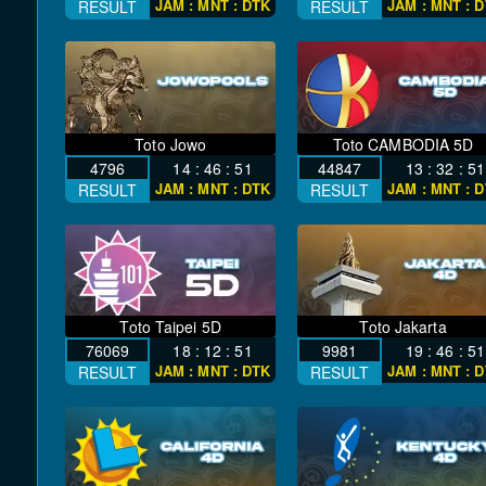
JAM : MNT : DTK
JAM : MNT : 
RESULT
RESULT
Toto Jowo
Toto CAMBODIA 5D
4796
14 : 46 : 49
44847
13 : 32 : 49
JAM : MNT : DTK
JAM : MNT : 
RESULT
RESULT
Toto Taipei 5D
Toto Jakarta
76069
18 : 12 : 49
9981
19 : 46 : 49
JAM : MNT : DTK
JAM : MNT : 
RESULT
RESULT