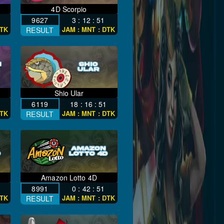
4D Scorpio
9627
3 : 12 : 49
DTK
JAM : MNT : DTK
RESULT
Shio Ular
6119
18 : 16 : 49
DTK
JAM : MNT : DTK
RESULT
Amazon Lotto 4D
8991
0 : 42 : 49
DTK
JAM : MNT : DTK
RESULT