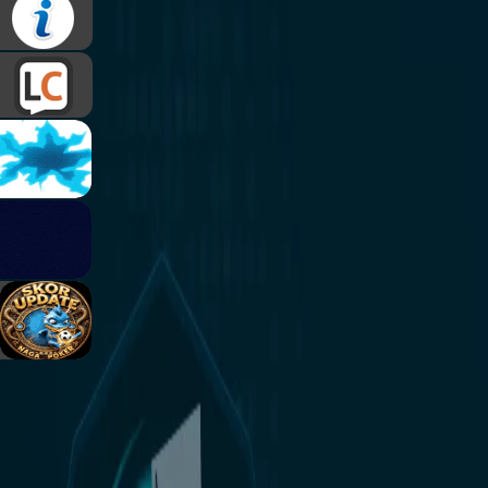
INFONAGAPOKER
LIVE
CHAT