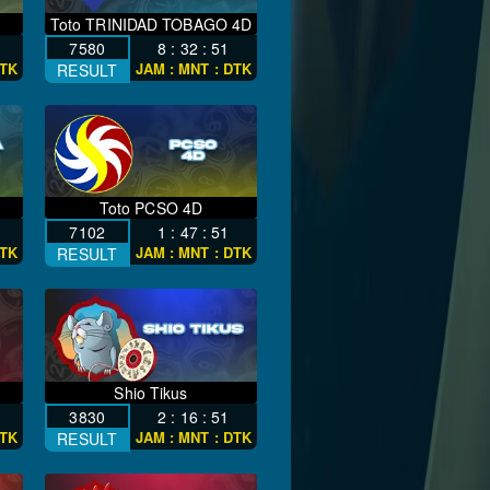
Toto TRINIDAD TOBAGO 4D
7580
8 : 32 : 49
DTK
JAM : MNT : DTK
RESULT
Toto PCSO 4D
7102
1 : 47 : 49
DTK
JAM : MNT : DTK
RESULT
Shio Tikus
3830
2 : 16 : 49
DTK
JAM : MNT : DTK
RESULT