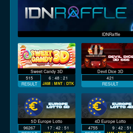
IDNRaffle
Sweet Candy 3D
Devil Dice 3D
515
6 : 48 : 19
421
JAM : MNT : DTK
RESULT
RESULT
5D Europe Lotto
4D Europe Lotto
96267
17 : 42 : 49
4755
9 : 42 : 49